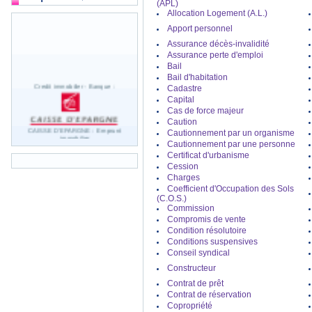
(APL)
Allocation Logement (A.L.)
Apport personnel
Assurance décès-invalidité
Assurance perte d'emploi
Bail
Bail d'habitation
Credit immobilier - Banque :
Cadastre
Capital
Cas de force majeur
Caution
CAISSE D'EPARGNE : Emprunt
Cautionnement par un organisme
immobilier
Cautionnement par une personne
Credit immobilier - Banque :
Certificat d'urbanisme
Cession
Charges
Coefficient d'Occupation des Sols
BNP PARIBAS : Emprunt immobilier
(C.O.S.)
Credit immobilier - Banque :
Commission
Compromis de vente
Condition résolutoire
CREDIT AGRICOLE : Emprunt
Conditions suspensives
immobilier
Conseil syndical
Credit immobilier - Banque :
Constructeur
Contrat de prêt
CREDIT LYONNAIS : Emprunt
immobilier
Contrat de réservation
Credit immobilier - Banque :
Copropriété