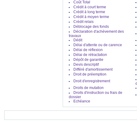
Coût Total
Crédit à court terme
Crédit à long terme
SOCIETE GENERALE : Emprunt
Crédit à moyen terme
immobilier
Crédit relais
Credit immobilier - Banque :
Déblocage des fonds
Déclaration d'achèvement des
travaux
CIC : Emprunt immobilier
Dédit
Délai d'attente ou de carence
Credit immobilier - Banque :
Délai de réflexion
Délai de rétractation
HSBC : Emprunt immobilier
Dépôt de garantie
Credit immobilier - Banque :
Devis descriptif
Différé d'amortissement
Droit de préemption
BANQUE PATRIMOINE ET
IMMOBILIER : Emprunt immobilier
Droit d'enregistrement
Credit immobilier - Banque :
Droits de mutation
Droits d'instruction ou frais de
dossier
Echéance
CAIXA BANQUE : Emprunt immobilier
Credit immobilier - Banque :
CREDIT MUTUEL : Emprunt
immobilier