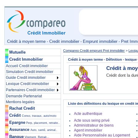
Crédit à moyen terme - Credit immobilier - Emprunt immobilier - Pret Immo
Compareo Credit emprunt Pret immobilier
>
Lexiqu
Mutuelle
Credit Immobilier
Crédit à moyen terme
- Définition - lexique
Accueil Credit immobilier
Crédit à moy
Simulation Credit immobilier
Crédit dont la dur
Guide Credit immobilier
Lexique Credit immobilier
Partenaires Credit immobilier
Demande Partenariat
Mentions legales
Liste des définitions du lexique en credit 
Rachat Credit
Acte authentique
Crédit
Conso, travaux, auto/moto
Acte sous seing privé
Epargne
Perp, placement, retraite..
Administrateur de biens
Assurance
Agent immobilier
Auto, santé, animal..
Aide Personnalisée au Logement
Banque
Virement, Retrait...